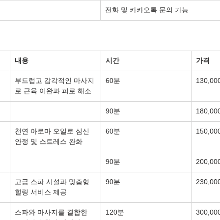
전화 및 카카오톡 문의 가능
내용
시간
가격
부드럽고 감각적인 마사지
60분
130,0
로 근육 이완과 피로 해소
90분
180,0
천연 아로마 오일로 심신 
60분
150,0
안정 및 스트레스 완화
90분
200,0
고급 스파 시설과 맞춤형 
90분
230,0
힐링 서비스 제공
스파와 마사지를 결합한 
120분
300,0